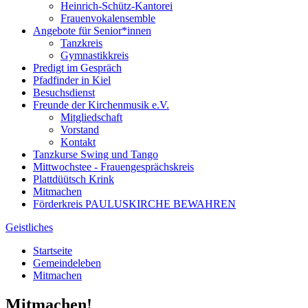
Heinrich-Schütz-Kantorei
Frauenvokalensemble
Angebote für Senior*innen
Tanzkreis
Gymnastikkreis
Predigt im Gespräch
Pfadfinder in Kiel
Besuchsdienst
Freunde der Kirchenmusik e.V.
Mitgliedschaft
Vorstand
Kontakt
Tanzkurse Swing und Tango
Mittwochstee - Frauengesprächskreis
Plattdüütsch Krink
Mitmachen
Förderkreis PAULUSKIRCHE BEWAHREN
Geistliches
Startseite
Gemeindeleben
Mitmachen
Mitmachen!