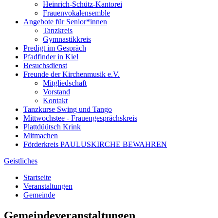
Heinrich-Schütz-Kantorei
Frauenvokalensemble
Angebote für Senior*innen
Tanzkreis
Gymnastikkreis
Predigt im Gespräch
Pfadfinder in Kiel
Besuchsdienst
Freunde der Kirchenmusik e.V.
Mitgliedschaft
Vorstand
Kontakt
Tanzkurse Swing und Tango
Mittwochstee - Frauengesprächskreis
Plattdüütsch Krink
Mitmachen
Förderkreis PAULUSKIRCHE BEWAHREN
Geistliches
Startseite
Veranstaltungen
Gemeinde
Gemeindeveranstaltungen